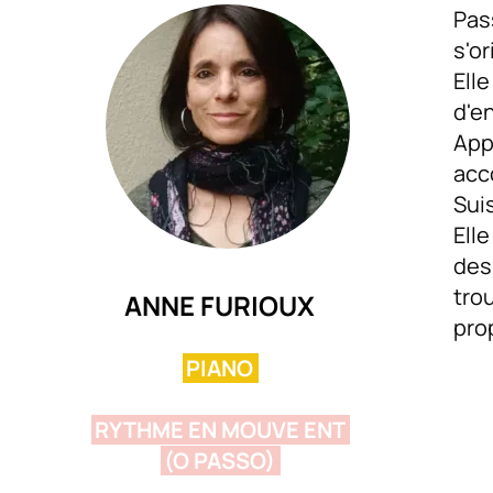
Pas
s'o
Ell
d'e
App
acc
Sui
Ell
des
tro
ANNE FURIOUX
pro
PIANO
RYTHME EN MOUVE ENT
(O PASSO)