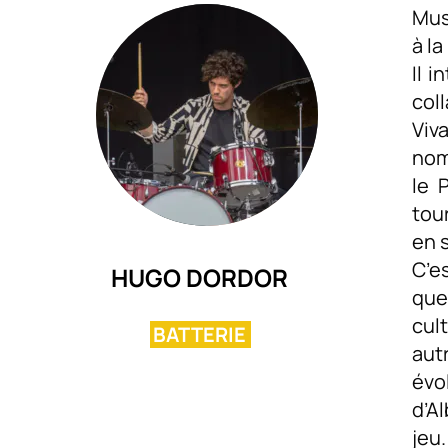
Mus
à l
Il 
col
Viv
nom
le 
tou
en 
C’e
HUGO DORDOR
que
cul
BATTERIE
autr
évo
d’A
jeu.