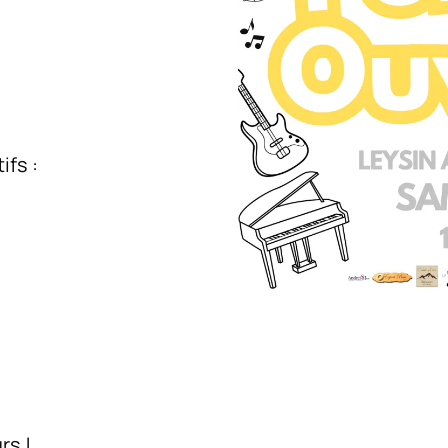
ifs :
rs !