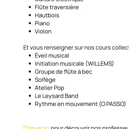
Flûte traversière
Hautbois
Piano
Violon
Et vous renseigner sur nos cours collect
Éveil musical
Initiation musicale (WILLEMS)
Groupe de flûte à bec
Solfège
Atelier Pop
Le Leysard Band
Rythme en mouvement (O PASSO)
Cliquer ici
pour découvrir nos professeu