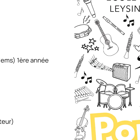
llems) 1ère année
teur)