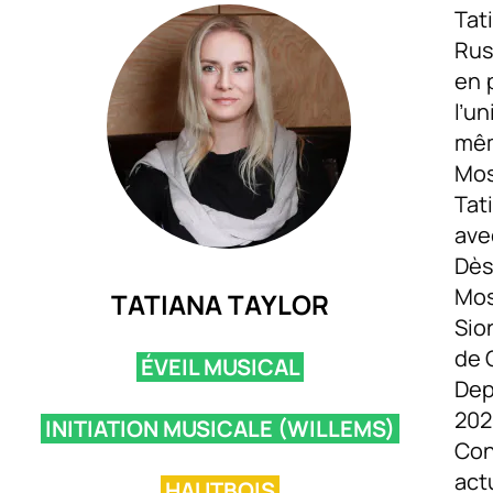
Tat
Rus
en 
l’u
mêm
Mos
Tat
ave
Dès
Mos
TATIANA TAYLOR
Sion
de 
ÉVEIL MUSICAL
Dep
2020
INITIATION MUSICALE (WILLEMS)
Con
act
HAUTBOIS