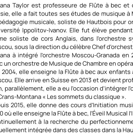
iana Taylor est professeure de Flûte à bec et 
sie, elle a fait toutes ses études de musique à
pédagogie musicale, soliste de Hautbois pour o
niversité Ippolitov-Ivanov. Elle fut élève penda
e soliste de cors Anglais, dans l’orchestre 
cou, sous la direction du célèbre Chef d’orchest
iana à intégré l’orchestre Moscou-Granada en 
c un orchestre de Musique de Chambre en opéra
 2004, elle enseigne la Flûte à bec aux enfants à
cou. Elle arrive en Suisse en 2013 et devient pr
, parallèlement, elle a eu l’occasion d’intégrer l
Crans-Montana « Les sommets du classique ».
uis 2015, elle donne des cours d’Initiation mus
 où elle enseigne la Flûte à bec, l’Éveil Musical l’
tinuellement à la recherche du perfectionneme
uellement intégrée dans des classes dans la Ha