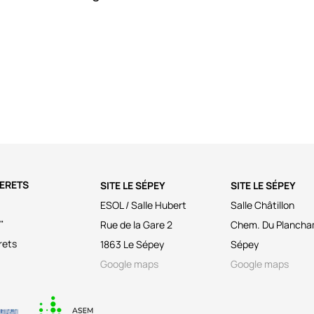
LERETS
SITE LE SÉPEY
SITE LE SÉPEY
ESOL / Salle Hubert
Salle Châtillon
"
Rue de la Gare 2
Chem. Du Plancham
rets
1863 Le Sépey
Sépey
Google maps
Google maps