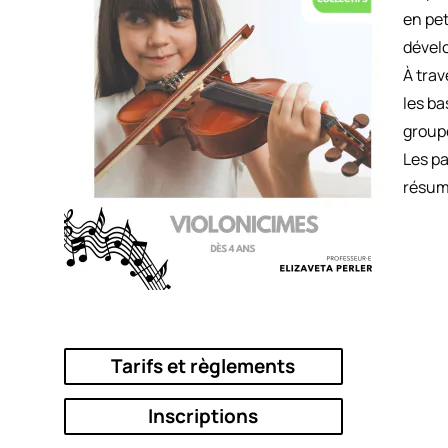
en pet
dével
À trav
les ba
groupe
Les pa
résumé
Tarifs et règlements
Inscriptions